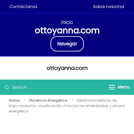
Contáctanos
Sobre nosotros
Inicio
ottoyanna.com
Navegar
Skip
ottoyanna.com
to
content
Search
Menu
for:
Home
Eficiencia Energética
Electrodomésticos de
bajo consumo: clasificación, marcas recomendadas y ahorro
energético