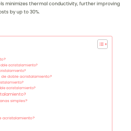
ls minimizes thermal conductivity, further improving
osts by up to 30%.
to?
doble acristalamiento?
cristalamiento?
s de doble acristalamiento?
ristalamiento?
oble acristalamiento?
stalamiento?
tanas simples?
e acristalamiento?