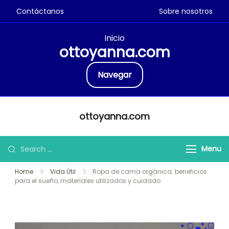
Contáctanos
Sobre nosotros
Inicio
ottoyanna.com
Navegar
Skip
ottoyanna.com
to
content
Search
Menu
for:
Home
Vida Útil
Ropa de cama orgánica: beneficios
para el sueño, materiales utilizados y cuidado