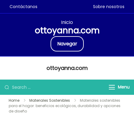
Contáctanos
Sobre nosotros
Inicio
ottoyanna.com
Navegar
Skip
ottoyanna.com
to
content
Search
Menu
for:
Home
Materiales Sostenibles
Materiales sostenibles
para el hogar: beneficios ecológicos, durabilidad y opciones
de diseño