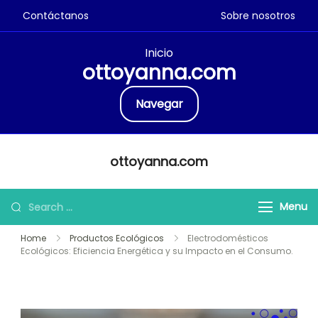
Contáctanos
Sobre nosotros
Inicio
ottoyanna.com
Navegar
Skip
ottoyanna.com
to
content
Search
Menu
for:
Home
Productos Ecológicos
Electrodomésticos
Ecológicos: Eficiencia Energética y su Impacto en el Consumo.