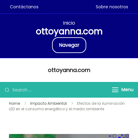
Contáctanos
Sobre nosotros
Inicio
ottoyanna.com
Navegar
Skip
ottoyanna.com
to
content
Search
Menu
for:
Home
Impacto Ambiental
Efectos de la iluminación
LED en el consumo energético y el medio ambiente