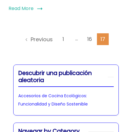
Read More
Posts
…
Page
Page
Page
1
16
17
Previous
pagination
Descubrir una publicación
aleatoria
Accesorios de Cocina Ecológicos:
Funcionalidad y Diseño Sostenible
Navegar by Category