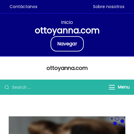
Contáctanos
Sobre nosotros
Inicio
ottoyanna.com
Navegar
Skip
ottoyanna.com
to
content
Search
Menu
for: